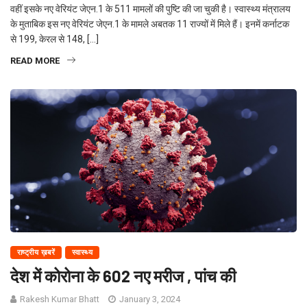
वहीं इसके नए वेरियंट जेएन.1 के 511 मामलों की पुष्टि की जा चुकी है। स्वास्थ्य मंत्रालय
के मुताबिक इस नए वेरियंट जेएन.1 के मामले अबतक 11 राज्यों में मिले हैं। इनमें कर्नाटक
से 199, केरल से 148, […]
READ MORE
राष्ट्रीय ख़बरें
स्वास्थ्य
देश में कोरोना के 602 नए मरीज , पांच की
Rakesh Kumar Bhatt
January 3, 2024