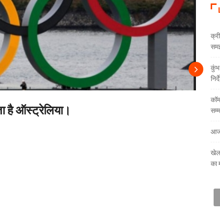
क्री
समझौ
कुं
निर्
कॉम
 है ऑस्ट्रेलिया।
सम्
आज
खेल
का 