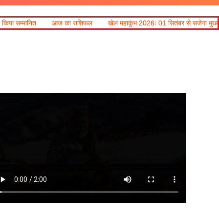
 राशिफल
खेल महाकुंभ 2026ः 01 सितंबर से सजेगा मुख्यमंत्री चौम्पियनशिप ट्रॉफी का 