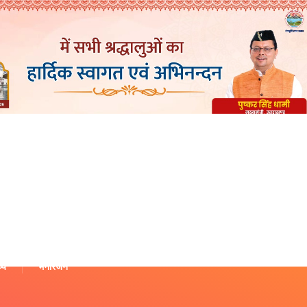
थ्य
मनोरंजन