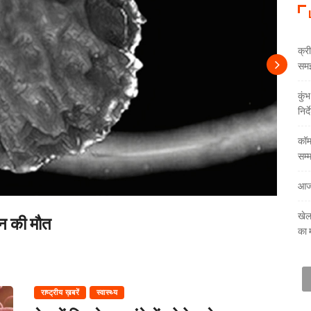
क्री
समझौ
कुं
निर्
कॉम
सम्
आज
खेल
ीन की मौत
का 
राष्ट्रीय ख़बरें
स्वास्थ्य