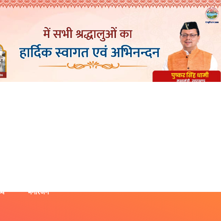
थ्य
मनोरंजन