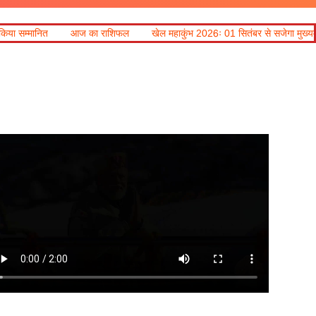
 राशिफल
खेल महाकुंभ 2026ः 01 सितंबर से सजेगा मुख्यमंत्री चौम्पियनशिप ट्रॉफी का 