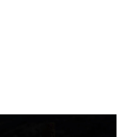
उत्तराखंड
देहरादून
उत्तराखंड
देहरादून
ीड़ा विश्वविद्यालय के निर्माण कार्य
कुंभ-2027 से पहले गंगा कॉरिडोर
 समयसीमा...
समेत बड़ी...
August 8, 2026
August 8, 2026