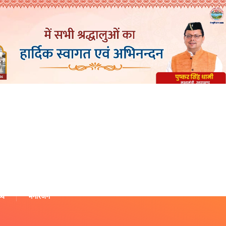
थ्य
मनोरंजन