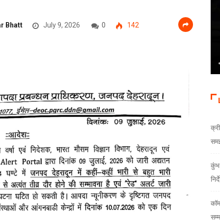
r Bhatt
July 9, 2026
0
142
क्री
समझौ
कुं
निर्
कॉम
सम्