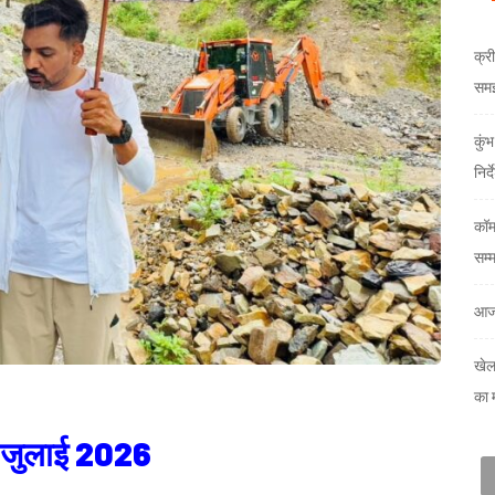
क्री
समझौ
कुं
निर्
कॉम
सम्
आज
खेल
का 
09 जुलाई 2026