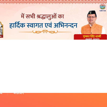
थ्य
मनोरंजन