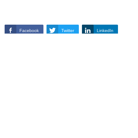
Facebook
Twitter
LinkedIn
WhatsApp
Rakesh Kumar Bhatt
https://www.shauryamail.in
Related post