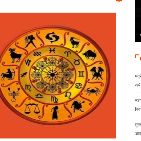
मंत्
अप
उत्
क्वि
मुख्
आवा