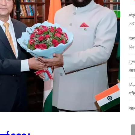
मंत्
अप
उत्
क्वि
मुख्
आवा
दिल
परि
ओलं