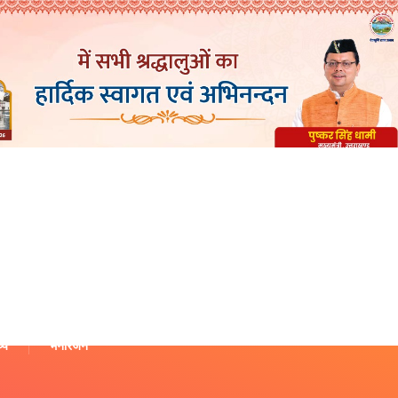
थ्य
मनोरंजन