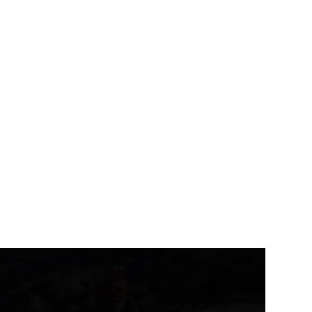
उत्तराखंड
देहरादून
उत्तराखंड
देहरादून
त्री खजान दास ने नदी किनारे
उत्तराखंड के अंडरग्रेजुएट विद्यार्थिय
...
ने नेशनल फाइनेंशियल...
August 6, 2026
August 6, 2026