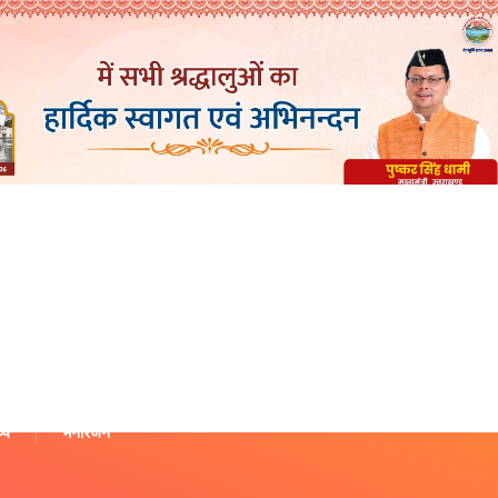
थ्य
मनोरंजन