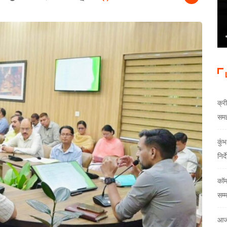
क्री
समझौ
कुं
निर्
कॉम
सम्
आज