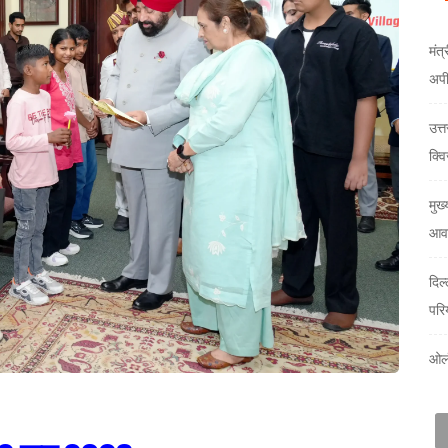
मंत्
अप
उत्
क्वि
मुख्
आवा
दिल
परि
ओलं