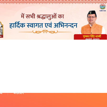
थ्य
मनोरंजन