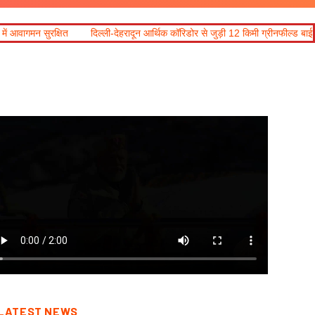
षित
दिल्ली-देहरादून आर्थिक कॉरिडोर से जुड़ी 12 किमी ग्रीनफील्ड बाईपास परियोजना का
LATEST NEWS