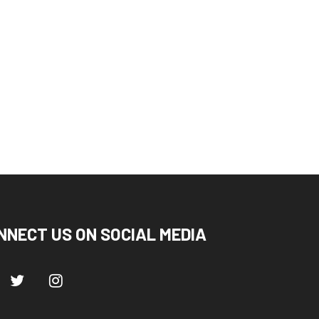
उत्तराखंड
देहरादून
उत्तराखंड
देहरादून
त्री खजान दास ने नदी किनारे
उत्तराखंड के अंडरग्रेजुएट विद्यार्थिय
...
ने नेशनल फाइनेंशियल...
August 6, 2026
August 6, 2026
NNECT US ON SOCIAL MEDIA