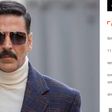
देह
11 
सहक
राज
अलर
आज