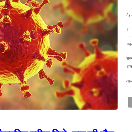
देह
11 
सहक
राज
अलर
आज