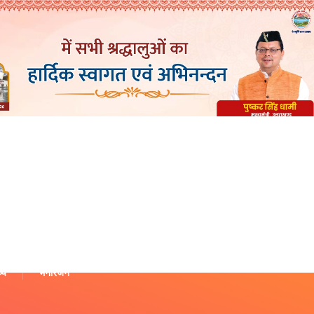
थ्य
मनोरंजन