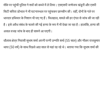
मौके पर पहुंची पुलिस ने शवों को कब्जे में ले लिया। एसएसपी जन्मेजय खंडूरी और एसपी
सिटी सरिता डोभाल ने भी घटनास्थल पर पहुंचकर छानबीन की। वहीं, दोनों के गले पर
धारदार हथियार के निशान भी पाए गए हैं। फिलहाल, मामले की हर एंगल से जांच की जा रही
है। इसे अवैध संबंध के चलते की गई हत्या के रूप में भी देखा जा रहा है। हालांकि, हत्या की
असल वजह जांच के बाद ही सामने आ पाएगी।
धौलास क्षेत्र निवासी सुभाष शर्मा अपनी पत्नी उन्नति शर्मा (55 साल) और नौकर राजकुमार
थापा (50 वर्ष) के साथ पिछले आठ साल से यहां रह रहे थे। बताया गया कि सुभाष शर्मा की
पत्नी और उनका नौकर अचानक गायब हो गए। उन्होंने उनको पूरे घर में ढूंढा, लेकिन वो कहीं
नहीं मिले। इसपर उन्होंने घर दूध पहुंचाने वाली महिला को फोन किया और उसे कहा कि
शायद उनकी पत्नी और नौकर का किडनैप हो गया है। वो उन्हें घर पर कहीं भी नहीं मिल रहे
हैं। वो उनकी मदद करे। महिला अन्य लोगों के साथ उनके घर पहुंची और उनकी खोजबीन
करने लगे। इस बीच उनके घर के पीछे उन्हें ढूंढ़ रही महिओं को एक बड़ी पालीथिन नजर
आई, जिसके नीचे किसी का पैर दबा हुआ नजर आ रहा था। उन्होंने बिना देरी के पुलिस को
सूचना दी।
मौके पर पहुंची पुलिस ने घटनास्थल का जायजा लिया तो सुभाष शर्मा की पत्नी और उनके