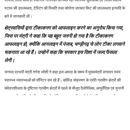
जायजा लिया साथ ही स्थानीय नागरिकों को मिल रही स्वास्थ्य सुविधाओं एवं चिकित्सकीय
स्टाफ की उपलब्धता, टेस्टिंग की स्थिति तथा कोरोना उपचार किट की उपलब्धता इत्यादि के
बारे में जानकारी ली।
क्षेत्रवासियों द्वारा टीकाकरण को आफलाइन करने का अनुरोध किया गया,
जिस पर मंत्री ने कहा कि यह बहुत जरुरी हो गया है कि टीकाकरण
आफलाइन हो, क्योंकि आनलाइन में पंजाब, चण्ड़ीगढ़ से लोग टीका लगवाने
चकराता आ रहे हैं। उन्होनें कहा कि सरकार इस दिशा में जल्द फैसला
लेगी।
जनपद प्रभारी मंत्री गणेश जोशी ने कहा इस आपदा के समय में मुख्यमंत्री लगातार स्वयं
स्वास्थ्य व्यवस्थाओं को मॉनिटर कर रहे हैं। कोविड संक्रमण के प्रति ग्रामीण क्षे़त्रों की
संवेदनशीलता के दृष्टिगत ग्रामीण क्षेत्रों में पहले से मौजूद एैलोपैथिक, आयुर्वेदिक एवं युनानी
अस्पतालों एवं डिस्पेंसरी इत्यादि को कोविड उपचार सुविधाओं से लेस किया जा रहा है।
इस प्रकार ना सिर्फ कोविड महामारी जनित वर्तमान आवश्यकताओं बल्कि भविष्य में भी हम
किसी स्वास्थ्य इमर्जेंसी से निपट के लिए ग्रामीण स्तर तक मजबूत स्वास्थ्य नेटवर्क विकसित
कर रहे हैं।