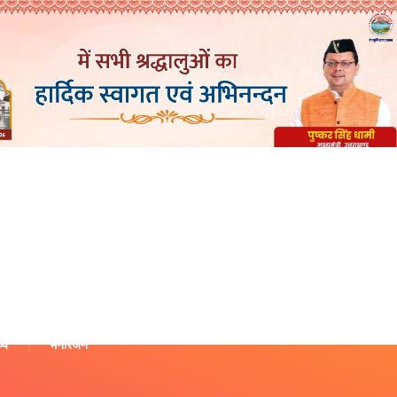
थ्य
मनोरंजन