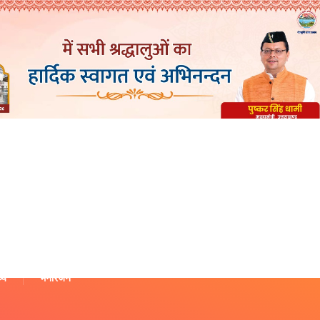
थ्य
मनोरंजन