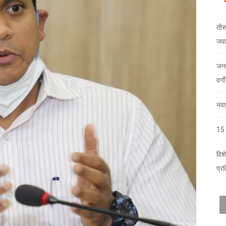
तीस
जव
जनप
वर्ग
नवा
15 
विश
प्र