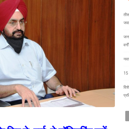
तीस
जव
जनप
वर्ग
नवा
15 
विश
प्र