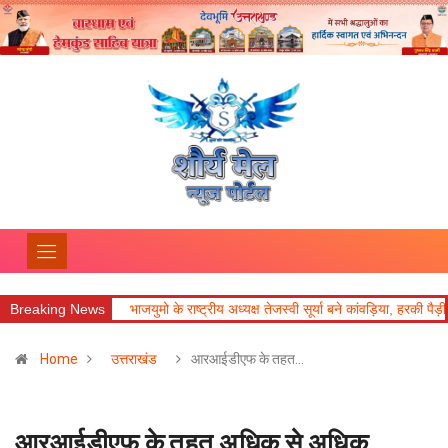
Breaking News
भाजयुमो के राष्ट्रीय अध्यक्ष तेजस्वी सूर्या बने कांवड़िया, हरकी पैड़ी से ऋषिकेश तक करेंग
Home
उत्तराखंड
आरआईडीएफ के तहत…
आरआईडीएफ के तहत अधिक से अधिक