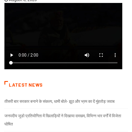
LATEST NEWS
तीसरी बार सरकार बनाने के संकल्प, धामी बोले- झूठ और भ्रम का दें मुंहतोड़ जवाब
जनपदीय जूडो प्रतियोगिता में खिलाड़ियों ने दिखाया दमखम, विभिन्न भार वर्गों में विजेता
घोषित