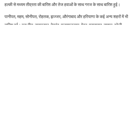
हल्की से मध्यम तीव्रता की बारिश और तेज हवाओं के साथ गरज के साथ बारिश हुई।
पानीपत, महम, सोनीपत, रोहतक, झज्जर, औरंगाबाद और हरियाणा के कई अन्य शहरों में भी
बारिश हुई। इस बीच, सहारनपुर, देवबंद, मुजफ्फरनगर, मेरठ, मुरादाबाद, रामपुर, बरेली,
हाथरस, मथुरा और आगरा सहित उत्तर प्रदेश के कई शहरों में राजस्थान के भिवाड़ी, तिजारा,
खैरथल, कोटपुतली, अलवर, विराटनगर, डीग, लक्ष्मणगढ़ और राजगढ़ शामिल हैं। हल्की से
मध्यम तीव्रता की बारिश हुई।
आईएमडी के अनुसार, दिल्ली में गुरुवार या शुक्रवार को मानसून की पहली बारिश होने की
संभावना है। आईएमडी ने 30 जून को शहर में मध्यम बारिश की चेतावनी देते हुए ऑरेंज
अलर्ट जारी किया था। 1 जुलाई तक अधिकतम तापमान 33-34 डिग्री सेल्सियस तक गिर
जाएगा। दक्षिण-पश्चिम मानसून आमतौर पर 27 जून को राष्ट्रीय राजधानी में आता है।
Facebook
Twitter
LinkedIn
WhatsApp