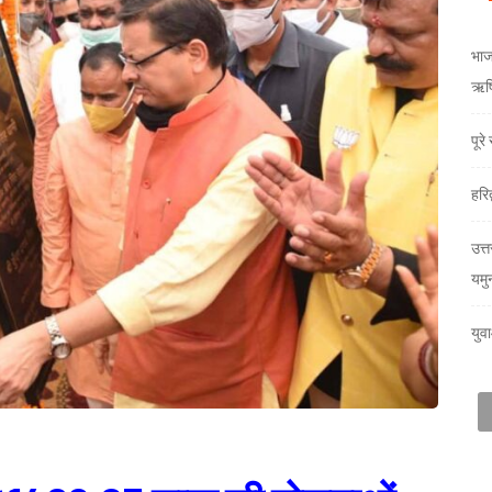
भाजय
ऋषि
पूर
हरि
उत्त
यमु
युव