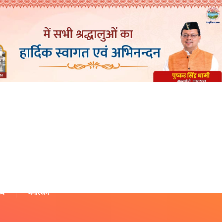
थ्य
मनोरंजन