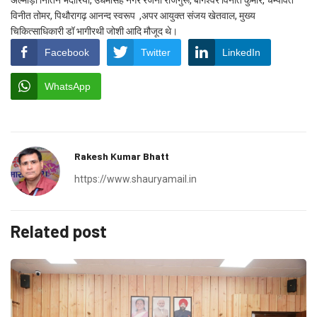
अल्मोड़ा नितिन भदौरिया, उधमसिंह नगर रंजना राजगुरू, बागेश्वर विनीत कुमार, चम्पावत
विनीत तोमर, पिथौरागढ़ आनन्द स्वरूप ,अपर आयुक्त संजय खेतवाल, मुख्य
चिकित्साधिकारी डॉ भागीरथी जोशी आदि मौजूद थे।
Facebook
Twitter
LinkedIn
WhatsApp
Rakesh Kumar Bhatt
https://www.shauryamail.in
Related post