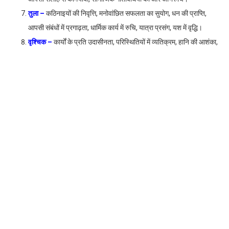
तुला –
कठिनाइयों की निवृत्ति, मनोवांछित सफलता का सुयोग, धन की प्राप्ति,
आपसी संबंधों में प्रगाढ़ता, धार्मिक कार्य में रुचि, यात्रा प्रसंग, यश में वृद्धि।
वृश्चिक –
कार्यों के प्रति उदासीनता, परिस्थितियों में व्यतिक्रम, हानि की आशंका,
शेष समय अनुकूल, व्यापार में धन निवेश, सुसमाचार की प्राप्ति।
धनु –
सफलता, आरोग्य सुख, व्यावसायिक प्रगति, धन लाभ, शेष समय प्रतिकूल,
आर्थिक हानि, पारस्परिक सम्बन्धों में कट॒ता, यात्रा कष्ट।
मकर –
व्यवसायिक अनुकूलता, पारिवारिक कठिनाइयों के निवारण हेतु नवप्रयास
आवश्यक, मनोविनोद का सुयोग, श्रेष्ठ जनों के सम्पर्क का सुपरिणाम प्राप्त।
कुम्भ –
आर्थिक प्रगति, नवयोजना पर मित्रों-स्वजनों से विचार-विमर्श, सुसंदेश की
प्राप्ति से हर्ष, मनोरंजन की ओर प्रवृत्ति, संभावित यात्रा सुखद, मन प्रसन्न।
मीन –
उलझनें, व्यापारिक हानि, क्रोध की अधिकता, अपव्यय, शेष समय
प्रगतिकारक, अधूरे कार्य बनने की ओर, लाभ का मार्ग प्रशस्त।
Facebook
Twitter
LinkedIn
WhatsApp