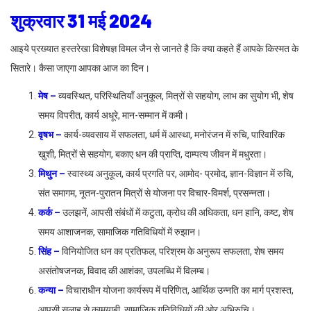
शुक्रवार 31 मई 2024
आइये प्रख्यात हस्तरेखा विशेषज्ञ विमल जैन से जानते है कि क्या कहते हैं आपके किस्मत के
सितारे। कैसा जाएगा आपका आज का दिन।
मेष –
व्यवस्थित, परिस्थितियाँ अनुकूल, मित्रों से सहयोग, लाभ का सुयोग भी, शेष
समय विपरीत, कार्य अधूरे, मान-सम्मान में कमी।
वृषभ –
कार्य-व्यवसाय में सफलता, धर्म में आस्था, मनोरंजन में रुचि, पारिवारिक
खुशी, मित्रों से सहयोग, बकाए धन की प्राप्ति, दाम्पत्य जीवन में मधुरता।
मिथुन –
स्वास्थ्य अनुकूल, कार्य प्रगति पर, आमोद- प्रमोद, ज्ञान-विज्ञान में रुचि,
संत समागम, नूतन-पुरातन मित्रों से योजना पर विचार-विमर्श, प्रसन्नता।
कर्क –
उलझनें, आपसी संबंधों में कटुता, क्रोध की अधिकता, धन हानि, कष्ट, शेष
समय आशाजनक, सामाजिक गतिविधियों में रुझान।
सिंह –
विनियोजित धन का प्रतिफल, परिश्रम के अनुरूप सफलता, शेष समय
असंतोषजनक, विवाद की आशंका, उपलब्धि में विलम्ब।
कन्या –
विचाराधीन योजना कार्यरूप में परिणित, आर्थिक उन्नति का मार्ग प्रशस्त,
आपसी सलाह से कामयाबी, सामाजिक गतिविधियों की ओर अभिरुचि।