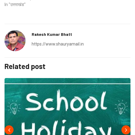
In "उत्तराखंड"
Rakesh Kumar Bhatt
https://www.shauryamail.in
Related post