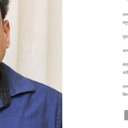
उत्त
यमु
युव
आज
मंत्
अप
उत्
क्वि