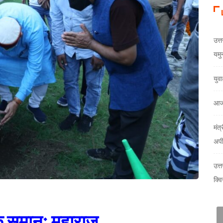
उत्त
यमु
युव
आज
मंत्
अप
उत्
क्वि
 के समानः महाराज