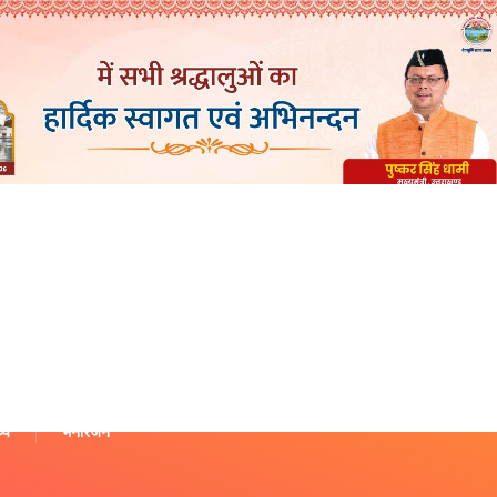
थ्य
मनोरंजन