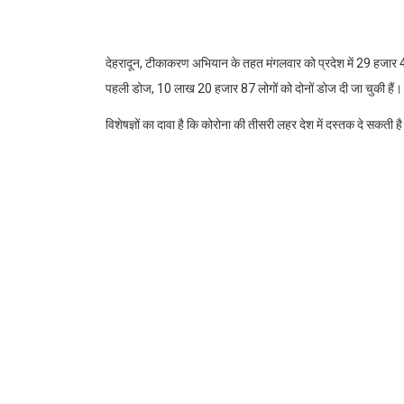
देहरादून, टीकाकरण अभियान के तहत मंगलवार को प्रदेश में 29 हजार 
पहली डोज, 10 लाख 20 हजार 87 लोगों को दोनों डोज दी जा चुकी हैं। 1
विशेषज्ञों का दावा है कि कोरोना की तीसरी लहर देश में दस्तक दे सकती
व्यक्ति कोरोना की तीसरी लहर में संक्रमित होता है तो वह अपने आसपा
श्रीवास्तव की ओर से निर्देश जारी किए गए हैं। जिला प्रशासन ने जिले
गया है। स्कूलों, पंचायती भवनों और नगर निगम के जोनल कार्यालयों को 
सहायक नोडल अधिकारी तैनात रहेगा। औषधि वितरण केंद्र में संक्रमि
Facebook
Twitter
Link
Rakesh Kumar Bhatt
https://www.shauryamail.in