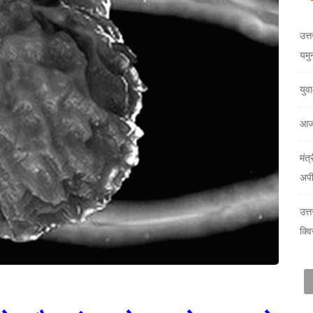
उत्त
यमु
युव
आज
मंत्
अप
उत्
क्वि