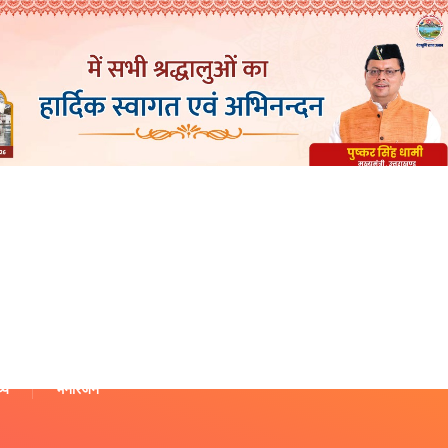
थ्य
मनोरंजन