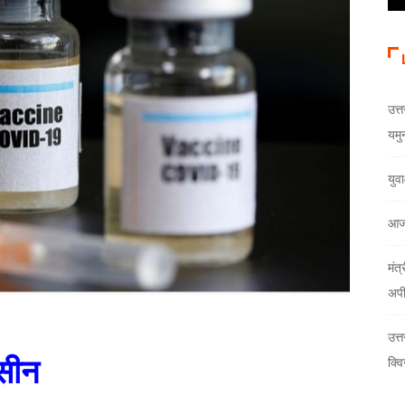
उत्त
यमु
युव
आज
मंत्
अप
उत्
्सीन
क्वि