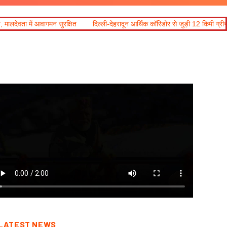
क्षित
दिल्ली-देहरादून आर्थिक कॉरिडोर से जुड़ी 12 किमी ग्रीनफील्ड बाईपास परियोजना 
LATEST NEWS