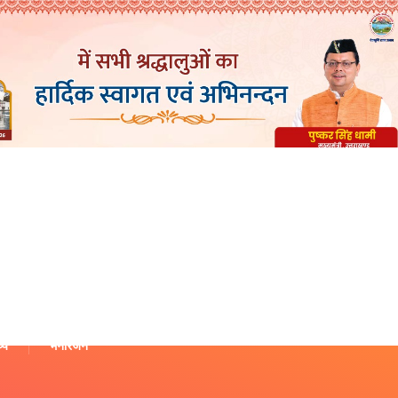
थ्य
मनोरंजन