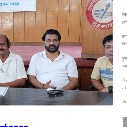
मंत्
अप
उत्
क्वि
मुख्
आवा
दिल
परि
ओलं