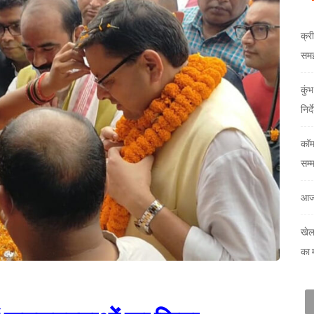
क्री
समझौ
कुं
निर्
कॉम
सम्
आज
खेल
का 