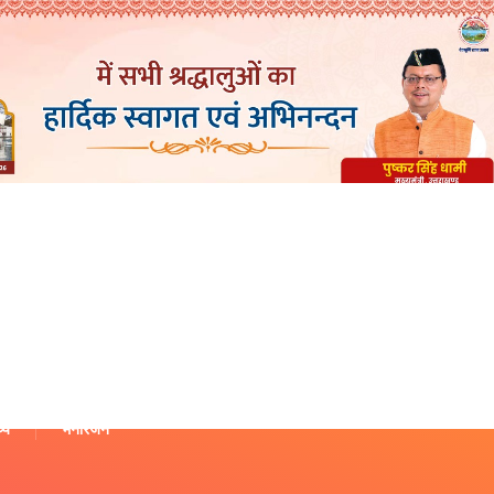
थ्य
मनोरंजन