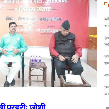
क्री
समझौ
कुं
निर्
कॉम
सम्
आज
खेल
का 
्ची प्रहरीः जोशी