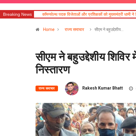
कॉमनवेल्थ पदक विजेताओं और प्रशिक्षकों को मुख्यमंत्री धामी ने किया सम्मानित
Breaking News
आज का 
Home
राज्य समाचार
सीएम ने बहुउद्देशीय…
सीएम ने बहुउद्देशीय शिविर
निस्तारण
Rakesh Kumar Bhatt
राज्य समाचार