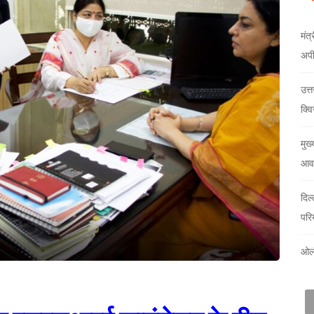
मंत्
अप
उत्
क्वि
मुख्
आवा
दिल
परि
ओलं