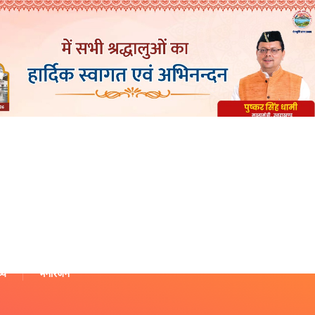
थ्य
मनोरंजन