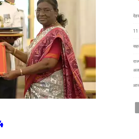
देह
11 
सहक
राज
अलर
आज
4