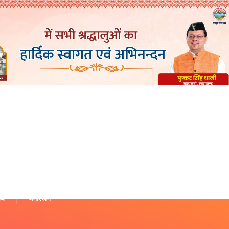
थ्य
मनोरंजन