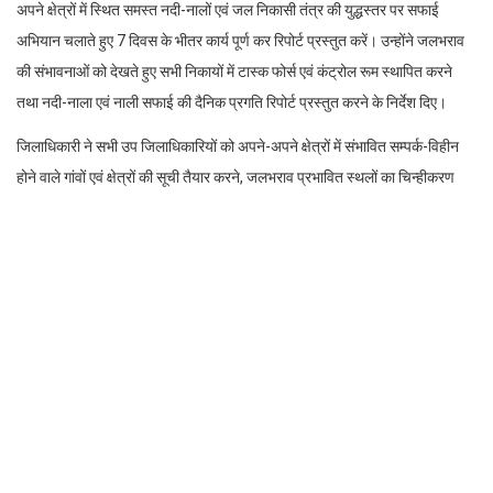
अपने क्षेत्रों में स्थित समस्त नदी-नालों एवं जल निकासी तंत्र की युद्धस्तर पर सफाई
अभियान चलाते हुए 7 दिवस के भीतर कार्य पूर्ण कर रिपोर्ट प्रस्तुत करें। उन्होंने जलभराव
की संभावनाओं को देखते हुए सभी निकायों में टास्क फोर्स एवं कंट्रोल रूम स्थापित करने
तथा नदी-नाला एवं नाली सफाई की दैनिक प्रगति रिपोर्ट प्रस्तुत करने के निर्देश दिए।
जिलाधिकारी ने सभी उप जिलाधिकारियों को अपने-अपने क्षेत्रों में संभावित सम्पर्क-विहीन
होने वाले गांवों एवं क्षेत्रों की सूची तैयार करने, जलभराव प्रभावित स्थलों का चिन्हीकरण
करने तथा त्वरित राहत एवं बचाव कार्यों के लिए क्यूआरटी गठित करने के निर्देश दिए। साथ
ही नदी किनारे बसे गांवों एवं आबादी वाले क्षेत्रों की सुरक्षा हेतु पृथक कार्ययोजना तैयार करने
को कहा। उन्होंने तहसील स्तर पर उपलब्ध आपदा राहत एवं बचाव उपकरणों, संसाधनों तथा
मानव संसाधन की उपलब्धता का प्रमाण-पत्र प्रस्तुत करने के भी निर्देश दिए।
लोक निर्माण विभाग, पीएमजीएसवाई, राष्ट्रीय राजमार्ग एवं एनएचएआई के अधिकारियों को
जनपद के सभी चिन्हित लैंडस्लाइड जोन का पुनः सत्यापन एवं चिन्हीकरण करने, आपदा
संभावित मार्गों पर आवश्यक मशीनरी एवं मानव संसाधन पूर्व से तैनात रखने तथा जेसीबी एवं
अन्य मशीन आपरेटरों के संपर्क विवरण उपलब्ध कराने के निर्देश दिए गए। उन्होंने कहा कि
आपदा की स्थिति में मार्ग अवरुद्ध होने पर तत्काल वैकल्पिक मार्गों का उपयोग सुनिश्चित किया
जाए तथा सभी वैकल्पिक मार्गों का पूर्व चिन्हीकरण कर लिया जाए। मानसून के दौरान बंद होने