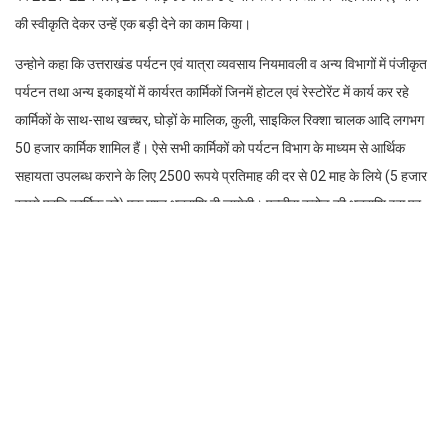
की स्वीकृति देकर उन्हें एक बड़ी देने का काम किया।
उन्होने कहा कि उत्तराखंड पर्यटन एवं यात्रा व्यवसाय नियमावली व अन्य विभागों में पंजीकृत
पर्यटन तथा अन्य इकाइयों में कार्यरत कार्मिकों जिनमें होटल एवं रेस्टोरेंट में कार्य कर रहे
कार्मिकों के साथ-साथ खच्चर, घोड़ों के मालिक, कुली, साइकिल रिक्शा चालक आदि लगभग
50 हजार कार्मिक शामिल हैं। ऐसे सभी कार्मिकों को पर्यटन विभाग के माध्यम से आर्थिक
सहायता उपलब्ध कराने के लिए 2500 रूपये प्रतिमाह की दर से 02 माह के लिये (5 हजार
रूपये प्रति कार्मिक को) एक मुश्त धनराशि दी जायेगी। पच्चीस करोड़ की धनराशि इस पर
व्यय होगी। इसी प्रकार 352 टूर ऑपरेटरों को 10 हजार प्रति फर्म के हिसाब से दिया
जायेगा। जिस पर 3 करोड़ 52 लाख का व्यय होगा।
पर्यटन मंत्री श्री सतपाल महाराज ने कहा कि राज्य में पर्यटन आर्थिक का प्रमुख स्रोत है।
जिसमें बड़ी संख्या में स्थानीय लोगों की भी भागीदारी है। लॉकडाउन के कारण जिनका
व्यवसाय बंद होने के साथ-साथ कार्यरत कार्मिकों के समक्ष रोजी-रोटी की समस्या उत्पन्न हो
गई थी, सरकार द्वारा पर्यटन क्षेत्र से जुड़े ऐसे सभीवव्यवसायियों का ध्यान रखते हुए उनकी
मदद की सकारात्मक पहल की गई है।