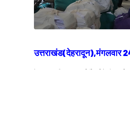
उत्तराखंड(देहरादून),मंगलवार
देहरादून। जनपद में न्यायालय द्वारा प्रतिबंधित भूमि के अवैध क्रय-विक्र
क्रेता एवं विक्रेता के विरुद्ध थाना शहर कोतवाली में एफआईआर दर्ज कराने 
पर जिला प्रशासन कड़े प्रहार करने के मूड मेें है। चंडीगढ पंजाब बाहरी
है ऐसी भूमि पर भू-माफियाओं की नजर है ऐसी भूमि को कूटरचित दस्तावेज 
मुकदमा दर्ज कराया है तथा अधिकारियों को निर्देशित किया कि इस तरह 
लेने के मूड में है।
जिलाधिकारी के संज्ञान में आया कि मौजा आमवाला तरला स्थित खसरा सं