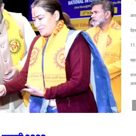
आज
देह
11 
सहक
राज
अलर