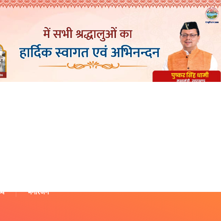
थ्य
मनोरंजन