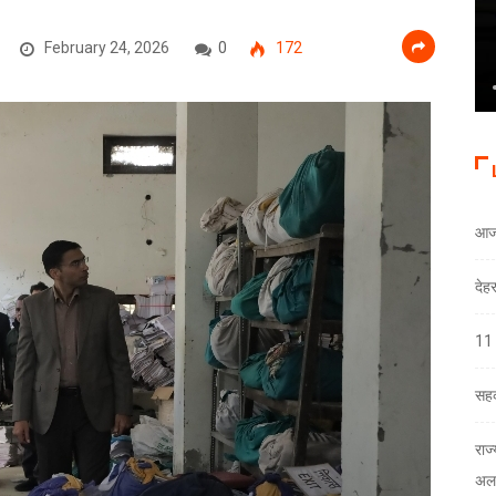
February 24, 2026
0
172
आज
देह
11 
सहक
राज
अलर