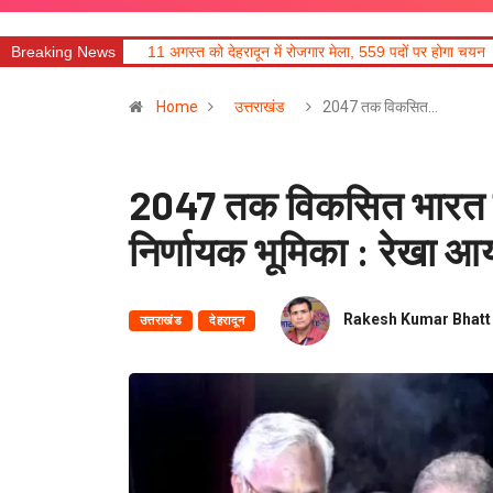
11 अगस्त को देहरादून में रोजगार मेला, 559 पदों पर होगा चयन
Breaking News
सहकारिता क्षेत्र में 
Home
उत्तराखंड
2047 तक विकसित…
2047 तक विकसित भारत के नि
निर्णायक भूमिका : रेखा आर्
Rakesh Kumar Bhatt
उत्तराखंड
देहरादून