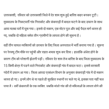
उत्तरकाशी, रविवार को उत्तरकाशी जिले में देर शाम शुरू हुई बारिश कहर बनकर टूटी।
मुख्यालय के निकटवर्ती गांव निराकोट और कंकराड़ी में बादल फटने के बाद उफान के साथ
आया मलबा घरों में घुस गया। इससे दो मकान, एक मोटर पुल और कई पैदल मार्ग ध्वस्त हो
गए, जबकि दो महिला समेत तीन ग्रामीणों के लापता होने की सूचना है।
वहीं तीन घायल व्यक्तियों को उपचार के लिए जिला अस्पताल में भर्ती कराया गया है। सूचना
पर रेस्क्यू टीम मौके पर पहुंची और राहत-बचाव शुरू कर दिया। हालांकि अंधेरा होने के
कारण टीम को परेशानी झेलनी पड़ी। रविवार देर शाम तेज बारिश के बाद जिला मुख्यालय के
15 किमी क्षेत्र में पडने वाले निराकोट और कंकराड़ी गांव में बादल फटा। इससे बरसाती
गदेरों में उफान आ गया। जिला आपदा प्रबंधन विभाग के अनुसार कंकराड़ी गांव में दो मकान
ध्वस्त हो गए। इनमें लोग थे या पहले ही सुरक्षित स्थानों पर चले गए थे, इसका पता नहीं चल
पाया है। वहीं कंकराड़ी के एक व्यक्ति, जबकि मांडो गांव की दो महिलाओं के लापता होने की
सूचना है। साथ ही मांडो गांव के तीन ग्रामीण घायल भी हुए हैैं। घायलों में गणेश बहादुर,
रविंद्र और रामबालक यादव शामिल हैैं। इसके अलावा उत्तरकाशी-लंबगांव मोटर मार्ग पर
साड़ा के पास मोटर पुल भी क्षतिग्रस्त हो गया। कंकराड़ी, मांडो और निराकोट गांवों में भी कई