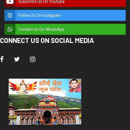
डोईवाला, लापता युवक की तलाश के लिए स्थानीय लोगों और यूकेडी कार्यकर्ताओं ने
डोईवाला पुलिस कोतवाली का घेराव किया। पुलिस की कार्यप्रणाली पर आक्रोश जताते हुए
लोगों ने कहा कि लापता सुभाष जोशी के मामले को लेकर पुलिस गंभीर नहीं है।
प्रदर्शनकारियों ने पुलिस से जल्द सुभाष की बरामदगी की मांग की।
रविवार को यूकेडी कार्यकर्ता ग्रामीणों संग डोईवाला कोतवाली पहुंचे। उन्होंने कोतवाल
राजेंद्र सिंह रावत का घेराव किया। यूकेडी नेता शिव प्रसाद सेमवाल ने कहा कि जीवनवाला
निवासी सुभाष जोशी 30 अगस्त से लापता हैं। इसकी रिपोर्ट परिजनों और ग्रामीणों ने
डोईवाला कोतवाली में दर्ज करा रखी है, लेकिन तमाम प्रयासों के बावजूद दो सप्ताह बाद भी
पुलिस इस मामले में कुछ खास नहीं कर पाई है। कोतवाल राजेंद्र सिंह रावत ने तीन दिन के
अंदर इस घटना का खुलासा करने का आश्वासन दिया। इसके बाद ग्रामीण और यूकेडी
कार्यकर्ता शांत हुए और वापस लौटे। कोतवाली का घेराव करने वालों में यूकेडी जिला अध्यक्ष
संजय डोभाल, संरक्षक केंद्रपाल सिंह तोपवाल, प्रमोद डोभाल, सीमा रावत, पारेश्वर जोशी,
एसएल बिजल्वाण, राकेश शर्मा, सुशील बहुगुणा, नवल अमोली, मनोज ध्यानी, रानी बहुगुणा,
लता पंवार, कुसुम, राधा, बबली, सरिता, वीरेंद्र बिजल्वाण, परमजीत कौर, अनीता, ओम
प्रकाश, आदित्य, मोहन जोशी, विनोद राणा आदि शामिल रहे।