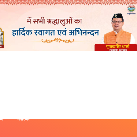
थ्य
मनोरंजन