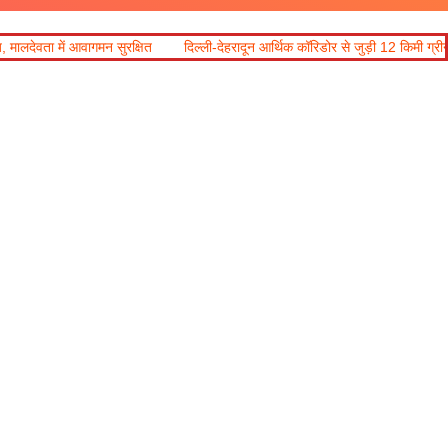
मन सुरक्षित
दिल्ली-देहरादून आर्थिक कॉरिडोर से जुड़ी 12 किमी ग्रीनफील्ड बाईपास परिय