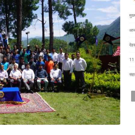
मुख
आज
देह
11 
सहक