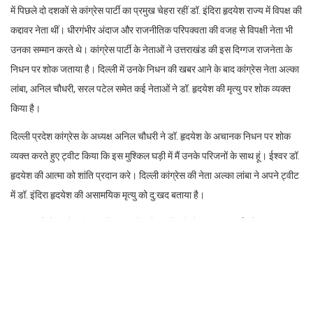
उत्तराखंड कांग्रेस की दमदार नेता कह जाने वाली इंदिरा हृदयेश आज हमारे बीच नहीं रही
उत्तराखण्ड विधानसभा में नेता प्रतिपक्ष डॉ. इंदिरा हृदयेश का आज रविवार को नई दिल्ली में
हृदय गति रूक जाने के कारण निधन हो गया। उत्तराखंड कांग्रेस बड़ा झटका लगा है। लेडी
के आयरन के नाम से प्रसिद्ध, कांग्रेस की दिग्गज नेता तथा नेता प्रतिपक्ष इंदिरा हृदयेश नहीं
रही हैं। रविवार की सुबह दिल्ली में सुबह दिल का दौरा पड़ने से उनकी मौत हो गयी है। उनकी
मौत से जहां पूरे उत्तराखण्ड में शोक की लहर दौड़ गयी है वहीं उत्तराखंड की राजनीति के लिये
भारी क्षति हुई है। नेता प्रतिपक्ष इंदिरा हृदयेश की उम्र 80 साल की थी। ज्ञात हो कि इंदिरा
हृदयेश दिल्ली में कांग्रेस हाईकमान के साथ मीटिंग में शामिल होने दिल्ली गई थी। इसके बाद
उनकी हालत खराब होने के बाद उन्हें अस्पताल में भर्ती कराया गया। दिल्ली में होने वाली
कांग्रेस की बैठक में भाग लेने के लिए वह शनिवार को राजधानी पहुंची थीं। आज उत्तराखंड
सदन के कमरा नंबर 303 में उनकी हृदय गति रुकने से मृत्यु हुई है। उनके शव को हल्द्वानी
उनके निवास पर ले जाने की तैयारी हो रही है ।बता दें कि यूपी से अलग होकर बने उत्तराखंड
में पिछले दो दशकों से कांग्रेस पार्टी का प्रमुख चेहरा रहीं डॉ. इंदिरा हृदयेश राज्य में विपक्ष की
कद्दावर नेता थीं। धीरगंभीर अंदाज और राजनीतिक परिपक्वता की वजह से विपक्षी नेता भी
उनका सम्मान करते थे। कांग्रेस पार्टी के नेताओं ने उत्तराखंड की इस दिग्गज राजनेता के
निधन पर शोक जताया है। दिल्ली में उनके निधन की खबर आने के बाद कांग्रेस नेता अल्का