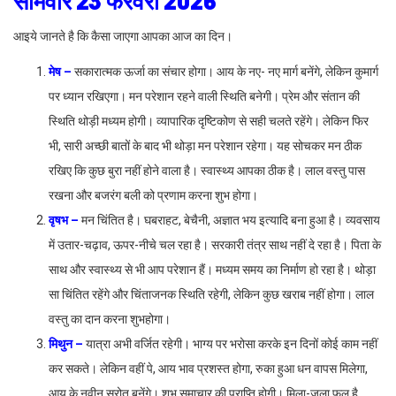
सोमवार 23 फरवरी 2026
आइये जानते है कि कैसा जाएगा आपका आज का दिन।
मेष –
सकारात्मक ऊर्जा का संचार होगा। आय के नए- नए मार्ग बनेंगे, लेकिन कुमार्ग
पर ध्यान रखिएगा। मन परेशान रहने वाली स्थिति बनेगी। प्रेम और संतान की
स्थिति थोड़ी मध्यम होगी। व्यापारिक दृष्टिकोण से सही चलते रहेंगे। लेकिन फिर
भी, सारी अच्छी बातों के बाद भी थोड़ा मन परेशान रहेगा। यह सोचकर मन ठीक
रखिए कि कुछ बुरा नहीं होने वाला है। स्वास्थ्य आपका ठीक है। लाल वस्तु पास
रखना और बजरंग बली को प्रणाम करना शुभ होगा।
वृषभ –
मन चिंतित है। घबराहट, बेचैनी, अज्ञात भय इत्यादि बना हुआ है। व्यवसाय
में उतार-चढ़ाव, ऊपर-नीचे चल रहा है। सरकारी तंत्र साथ नहीं दे रहा है। पिता के
साथ और स्वास्थ्य से भी आप परेशान हैं। मध्यम समय का निर्माण हो रहा है। थोड़ा
सा चिंतित रहेंगे और चिंताजनक स्थिति रहेगी, लेकिन कुछ खराब नहीं होगा। लाल
वस्तु का दान करना शुभहोगा।
मिथुन –
यात्रा अभी वर्जित रहेगी। भाग्य पर भरोसा करके इन दिनों कोई काम नहीं
कर सकते। लेकिन वहीं पे, आय भाव प्रशस्त होगा, रुका हुआ धन वापस मिलेगा,
आय के नवीन स्रोत बनेंगे। शुभ समाचार की प्राप्ति होगी। मिला-जुला फल है,