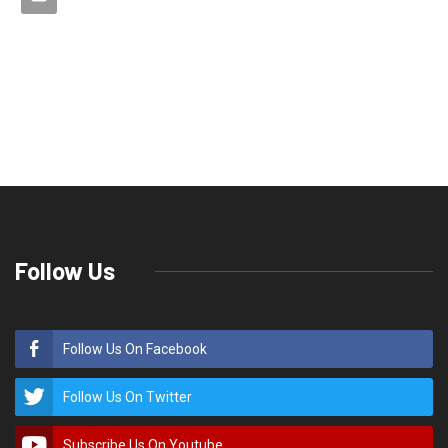
यूकेडी राज्य की सभी 70 विधानसभा सीटों पर
चुनाव लड़ेगी
Rakesh Kumar Bhatt
राज्य समाचार
August 15, 2021
0
470
यूकेडी राज्य की सभी 70 विधानसभा सीटों
पर चुनाव लड़ेगी
देहरादून, उत्तराखंड क्रांति दल राज्य में अपने दम पर 70 विधानसभा क्षेत्रों में चुनाव