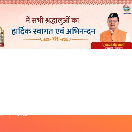
थ्य
मनोरंजन