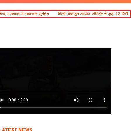
ागमन सुरक्षित
दिल्ली-देहरादून आर्थिक कॉरिडोर से जुड़ी 12 किमी ग्रीनफील्ड बाईपास परि
LATEST NEWS