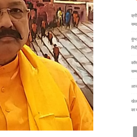
क्री
समझौ
कुं
निर्
कॉम
सम्
आज
खेल
का 