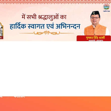
थ्य
मनोरंजन