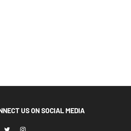
उत्तराखंड
देहरादून
उत्तराखंड
राष्ट्रीय ख़बरें
बार्ड ने राष्ट्रीय हथकरघा दिवस के
भाजयुमो के राष्ट्रीय अध्यक्ष तेजस्वी
सर...
सूर्या बने...
August 7, 2026
August 7, 2026
NNECT US ON SOCIAL MEDIA