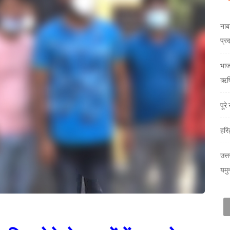
नाब
प्र
भाजय
ऋषि
पूर
हरि
उत्त
यमु