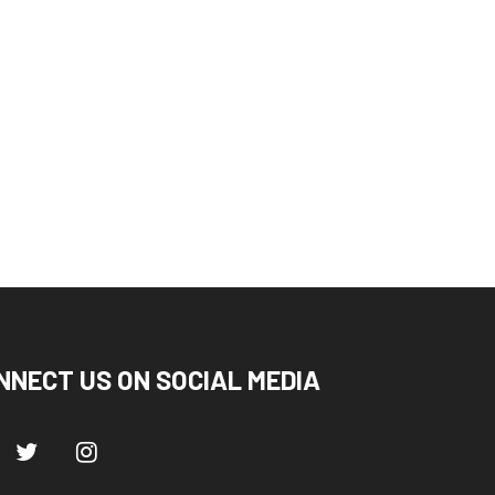
ीड़ा विश्वविद्यालय के निर्माण कार्य
कुंभ-2027 से पहले गंगा कॉरिडोर
 समयसीमा...
समेत बड़ी...
August 8, 2026
August 8, 2026
NNECT US ON SOCIAL MEDIA