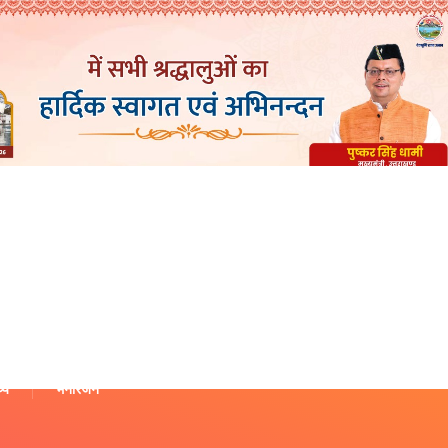
थ्य
मनोरंजन