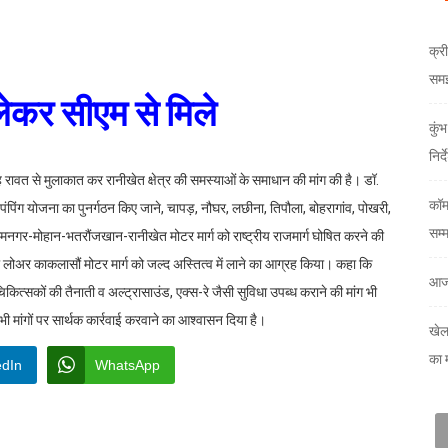
क्री
समझौ
ेकर सीएम से मिले
कुं
निर्
ंह रावत से मुलाकात कर रानीखेत क्षेत्र की समस्याओं के समाधान की मांग की है। डॉ.
कॉम
पिंग योजना का पुनर्गठन किए जाने, चापड़, नौघर, लछीना, तिपौला, बोहरागांव, पोखरी,
सम्
ामनगर-मोहान-भतरौंजखान-रानीखेत मोटर मार्ग को राष्ट्रीय राजमार्ग घोषित करने की
था लोअर काकलासौं मोटर मार्ग को जल्द अस्तित्व में लाने का आग्रह किया। कहा कि
आज
ित्सकों की तैनाती व अल्ट्रासाउंड, एक्स-रे जैसी सुविधा उपब्ध कराने की मांग भी
ी मांगों पर सार्थक कार्रवाई करवाने का आश्वासन दिया है।
खेल
का 
edIn
WhatsApp