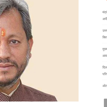
मंत्
अप
उत्
क्वि
मुख्
आवा
दिल
परि
ओलं