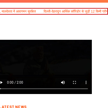
ुरक्षित
दिल्ली-देहरादून आर्थिक कॉरिडोर से जुड़ी 12 किमी ग्रीनफील्ड बाईपास परियोजना
LATEST NEWS