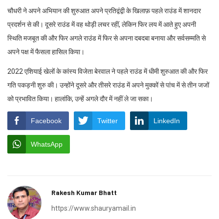
थाईलैंड(बैंकॉक),गुरुवार 30 मई 2024
मौजूदा राष्ट्रीय चैंपियन अरुंधति चौधरी ने अपना शानदार प्रदर्शन जारी रखते हुए बुधवार
को यहां दूसरे मुक्केबाजी विश्व ओलंपिक क्वालीफायर में 66 किग्रा वर्ग के प्री-क्वार्टर
फाइनल में प्रवेश कर लिया है, जबकि एशियाई खेलों के कांस्य पदक विजेता नरेंद्र बेरवाल
(92 किग्रा से अधिक) प्रतियोगिता से बाहर हो गए।
चौधरी ने प्यूर्टो रिको की स्टेफ़नी पिएनेरो के खिलाफ़ 5-0 के सर्वसम्मत निर्णय से जीत हासिल
की, जबकि बेरवाल को इक्वाडोर के गेरलॉन गिलमार कांगो चाला के खिलाफ़ 2-3 से हार का
सामना करना पड़ा।
चौधरी ने अपने अभियान की शुरुआत अपने प्रतिद्वंद्वी के खिलाफ़ पहले राउंड में शानदार
प्रदर्शन से की। दूसरे राउंड में वह थोड़ी लचर रहीं, लेकिन फिर लय में आते हुए अपनी
स्थिति मजबूत की और फिर अगले राउंड में फिर से अपना दबदबा बनाया और सर्वसम्मति से
अपने पक्ष में फैसला हासिल किया।
2022 एशियाई खेलों के कांस्य विजेता बेरवाल ने पहले राउंड में धीमी शुरुआत की और फिर
गति पकड़नी शुरु की। उन्होंने दूसरे और तीसरे राउंड में अपने मुक्कों से पांच में से तीन जजों