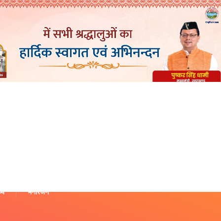
थ्य
मनोरंजन