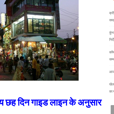
क्री
समझौ
कुं
निर्
कॉम
सम्
आज
खेल
का 
ाय छह दिन गाइड लाइन के अनुसार