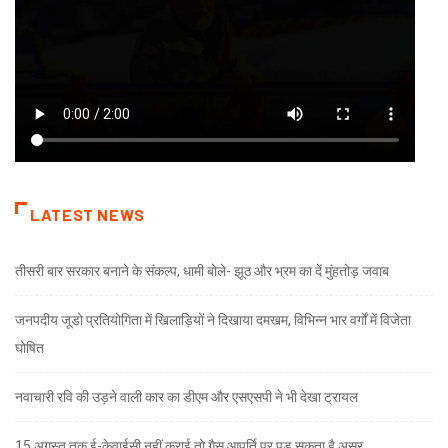
LATEST NEWS
तीसरी बार सरकार बनाने के संकल्प, धामी बोले- झूठ और भ्रम का दें मुंहतोड़ जवाब
जनपदीय जूडो प्रतियोगिता में खिलाड़ियों ने दिखाया दमखम, विभिन्न भार वर्गों में विजेता
घोषित
नवाचारी रवि की उड़ने वाली कार का डीएम और एसएसपी ने भी देखा ट्रायल
15 अगस्त तक ई-केवाईसी नहीं कराई तो गैस आपूर्ति पर पड़ सकता है असर