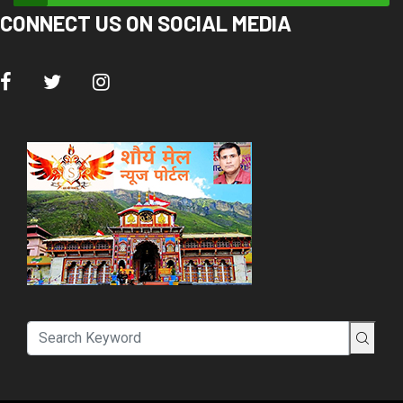
मुख्यालय में कांग्रेस अध्यक्ष प्रीतम सिंह की अध्यक्षता में एक विशेष बैठक हुई जिसमें कांग्रेस
उपाध्यक्ष धीरेंद्र प्रताप महामंत्री विजय सारस्वत और डॉक्टर संजय पालीवाल, राजेंद्र शाह
सचिव डॉक्टर आरपी रतूड़ी सीताराम नौटियाल कमर खान गिरीश पुनेड़ा और पूर्व राज्य मंत्री
अजय सिंह और मनीष कुमार शिखर शामिल हुए, पार्टी ने एक स्वर में सर्व सम्मत प्रस्ताव
पारित करके मुख्यमंत्री पुष्कर सिंह धामी से मांग की कि वह तत्काल राज्य आंदोलनकारियों की
निरस्त की गई नौकरियों को बहाल करने हेतु कदम उठाएं। प्रीतम सिंह ने कहा कि उत्तराखंड
राज्य, निर्माण आंदोलनकारियो की बदौलत है। उन्होंने जो संघर्ष किया और जो त्याग किए उसी
की बदौलत आज राज्य में मात्र 20 वर्षों में 11 मुख्यमंत्रियों ने शपथ ली है। प्रीतम सिंह ने
कहा कि कांग्रेस इस मामले में चुप नहीं बैठेगी और 10 जुलाई को होने वाले पार्टी प्रदर्शन में
इस मुद्दे को भी प्रमुखता से उठाया जाएगा। धीरेंद्र प्रताप ने इस मौके पर बैठक का संचालन
करते हुए आंदोलनकारियों की भाजपा राज में की गई दुखद स्थिति पर चिंता व्यक्त करते हुए
कहा कि यह नारायण दत्त तिवारी की सरकार थी जिसमें वे हनुमान प्रसाद के पहले चेयरमैन
थे, जिसने राज्य आंदोलनकारियों के हक में सन 2005 में आंदोलनकारी पेंशन आंदोलनकारी
चिन्हिकरण आंदोलनकारी सम्मान के आंदोलनकारियों को नौकरी के बड़े फैसले लिए।
धीरेंद्र प्रताप ने कहा कि जहां कांग्रेस सरकार ने राज्य आंदोलनकारियों के लिए फैसले लेने
का काम किया वही भाजपा की जब से सरकार आई है उसने आंदोलनकारी सम्मान परिषद को
तो भंग ही कर दिया दिया है और उसके अध्यक्ष पद पर भी किसी की नियुक्ति नहीं की है ।वहीं
राज्य आंदोलनकारियों के 10 प्रतिशत आरक्षण के, उनकी नौकरियों के, उनकी चिन्हिकरण
के, उनकी पेंशन 15000 प्रति मास किए जाने के प्रस्ताव को, गैरसैंण को स्थाई राजधानी
बनाए जाने जैसे महत्वपूर्ण सवालों को गर्त में डाल दिया है ।उन्होंने कहा कि राज्य
आंदोलनकारी इन मसलों को लेकर सड़कों पर आ रहे हैं और 10 जुलाई को कांग्रेस के