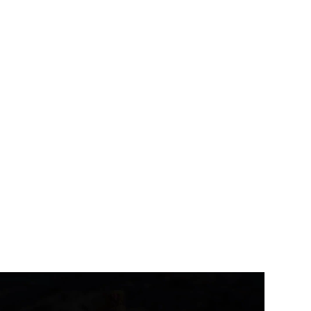
उत्तराखंड
देहरादून
राशिफल
ख्य सचिव ने वाह्य सहायतित
ियोजनाओं की...
आज का राशिफल
August 6, 2026
August 6, 2026