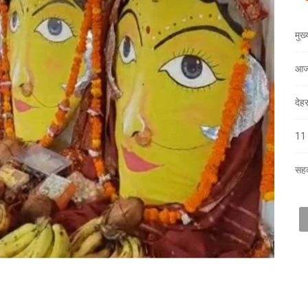
मुख
आज
देह
11 
सहक