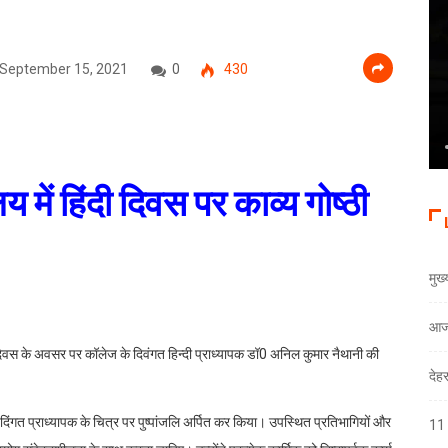
September 15, 2021
0
430
मुख
आज
देह
11 