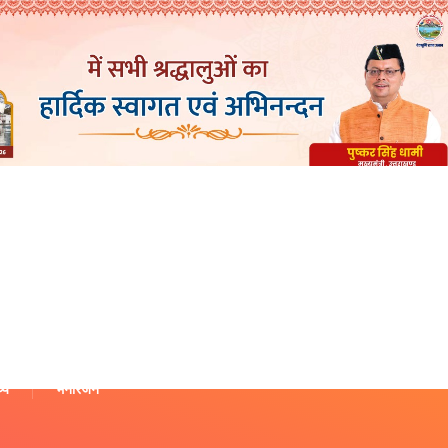
थ्य
मनोरंजन