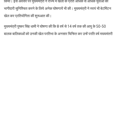
किया। इस अवसर पर मुख्यमंत्री ने राज्य में खेलों के प्रति अधिक से अधिक युवाओं की
भागीदारी सुनिश्चित करने के लिये अनेक घोषणायें भी की। मुख्यमंत्री ने स्वयं भी बेटमिंटन
खेल कर प्रतियोगिता की शुरूआत की।
मुख्यमंत्री पुष्कर सिंह धामी ने घोषणा की कि 8 वर्ष से 14 वर्ष तक की आयु के 50-50
बालक बालिकाओं को उनकी खेल प्रतिभा के अनुसार चिन्हित कर उन्हें प्रति वर्ष मुख्यमंत्री
खिलाड़ी उन्नयन छात्रवृत्ति प्रदान की जाएगी। खिलाड़ियों का दैनिक भत्ता बढ़ाकर रू0
225/- किया जायेगा। महिला खिलाड़ियों के खेल कौशल विकास हेतु जनपद उधमसिंह नगर
में महिला स्पोर्ट्स कॉलेज स्थापित किया जाएगा। नेशनल गेम्स में प्रतिभाग करने वाले
खिलाड़ियों को उत्तराखंड राज्य परिवहन निगम की बसों में निशुल्क यात्रा सुविधा प्रदान की
जाएगी। महाविद्यालयों / व्यवसायिक पाठ्यक्रमों में प्रवेश हेतु 5 प्रतिशत का उत्कृष्ट
खिलाड़ी खेल कोटा प्रदान किया जाएगा। नेशनल गेम्स के पदक विजेताओं को भी एशियन /
कामनवेल्थ / वर्ल्ड / ओलंपिक पदक विजेताओं की भाँति सरकारी सेवा प्रदान की जाएगी।
खिलाड़ियों के प्रदर्शन में उत्कृष्टता लाने हेतु, वैज्ञानिक एवं मनोवैज्ञानिक तकनीक को
सुनिश्चित करने हेतु ’खेल विज्ञान केंद्र’ की स्थापना राज्य खेल विकास संस्थान में की
जायेगी। ओलंपिक खेलों में प्रदेश के खिलाड़ियों की प्रतिभागिता सुनिश्चित करने हेतु कोच
की व्यवस्था की जाएगी। महाराणा प्रताप स्पोर्ट्स कॉलेज देहरादून में ’स्पोर्ट्स यूनिवर्सिटी’