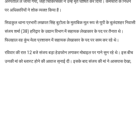
अस्पताल ले जाया गया, जहां चिकित्सकों ने उन्हें मृत घोषित कर दिया। कर्मचारी के निधन
पर अधिकारियों ने शोक व्यक्त किया है।
सिडकुल थाना प्रभारी लखपत सिंह बुटोला के मुताबिक मूल रूप से यूपी के बुलंदशहर निवासी
संजय शर्मा (38) हरिद्वार के उद्यान विभाग में सहायक लेखाकार के पद पर तैनात थे।
फिलहाल वह कुंभ मेला प्रशासन में सहायक लेखाकार के पद पर काम कर रहे थे।
रविवार की रात 12 बजे संजय बड़ा हेडफोन लगाकर मोबाइल पर गाने सुन रहे थे। इस बीच
उनकी मां को ब्लास्ट होने की आवाज सुनाई दी। इसके बाद संजय की मां ने आसपास देखा,
लेकिन कुछ नजर नहीं आया। बाद में वह संजय के कमरे में गईं तो देखा कि कान पर लगा हुआ
हेडफोन फटा हुआ है। हेडफोन की बैटरी फटने से संजय की गर्दन में बायीं ओर घाव बना था।
इसके बाद गंभीर अवस्था में संजय को जिला अस्पताल ले जाया गया, लेकिन चिकित्सकों ने
उन्हें मृत घोषित कर दिया। थाना प्रभारी लखपत सिंह बुटोला ने बताया कि शव का
पोस्टमार्टम कराने के बाद परिजनों के सुपुर्द कर दिया गया। पुलिस के मुताबिक संजय का एक
बेटा और एक बेटी हैं। दोनों बच्चे अपनी दादी के साथ टीवी देख रहे थे, जबकि संजय की पत्नी
मायके गई हैं। पोस्टमार्टम रिपोर्ट आने के बाद मौत के कारणों का पता चल पाएगा। सोमवार
को संजय का अंतिम संस्कार कनखल श्मशान घाट पर किया गया। वहीं, एचआरडीए के
अधिकारियों और कर्मचारियों ने संजय के निधन पर शोक व्यक्त किया।