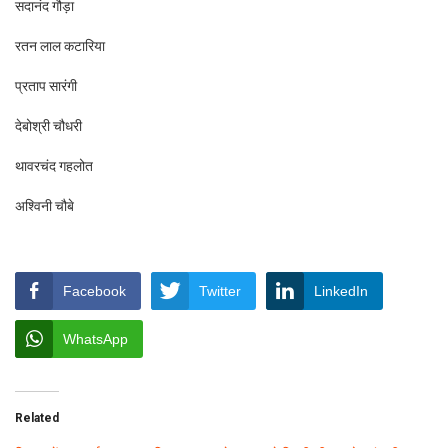
सदानंद गौड़ा
रतन लाल कटारिया
प्रताप सारंगी
देबोश्री चौधरी
थावरचंद गहलोत
अश्विनी चौबे
Facebook
Twitter
LinkedIn
WhatsApp
Related